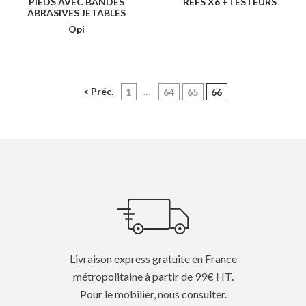
PIEDS AVEC BANDES
REFS X6 +TESTEURS
ABRASIVES JETABLES
Opi
< Préc.
…
(current)
1
64
65
66
Livraison express gratuite en France
métropolitaine à partir de 99€ HT.
Pour le mobilier, nous consulter.