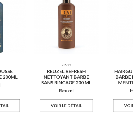
8588
OUSSE
REUZEL REFRESH
HAIRGUM
E 200ML
NETTOYANT BARBE
BARBE
SANS RINCAGE 200 ML
MENT
l
Reuzel
H
ÉTAIL
VOIR LE DÉTAIL
VOIR