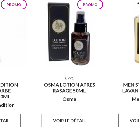
PROMO
PROMO
8971
ADITION
OSMA LOTION APRES
MEN S
ARBE
RASAGE 50ML
LAVANT
50ML
Osma
Me
adition
ÉTAIL
VOIR LE DÉTAIL
VOIR