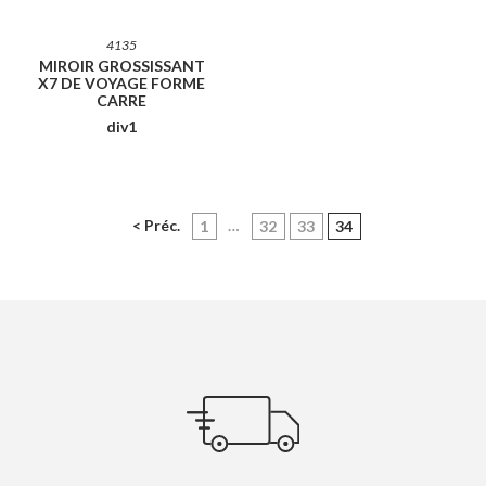
4135
MIROIR GROSSISSANT
X7 DE VOYAGE FORME
CARRE
div1
< Préc.
…
(current)
1
32
33
34