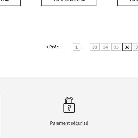
< Préc.
…
(cur
1
33
34
35
36
3
Paiement sécurisé