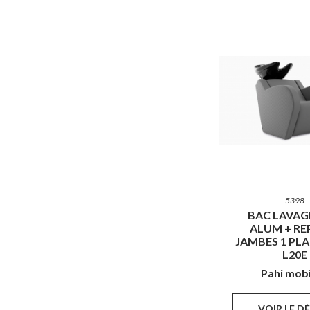
5398
BAC LAVAG
ALUM + RE
JAMBES 1 PLAC
L20E
Pahi mobi
VOIR LE D