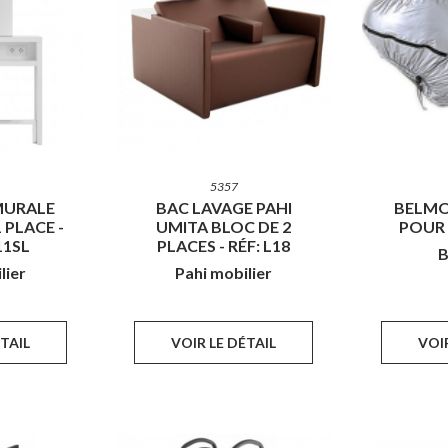
5357
MURALE
BAC LAVAGE PAHI
BELM
 PLACE -
UMITA BLOC DE 2
POUR 
11SL
PLACES - RÉF: L18
B
lier
Pahi mobilier
ÉTAIL
VOIR LE DÉTAIL
VOIR