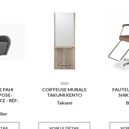
5325
E PAHI
COIFFEUSE MURALE
FAUTE
POSE-
TAKUMI KENTO
SHIK
E - RÉF:
Takumi
B
lier
ÉTAIL
VOIR LE DÉTAIL
VOIR