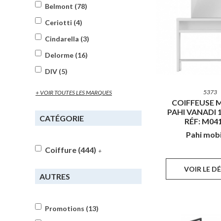
Belmont (78)
Ceriotti (4)
Cindarella (3)
Delorme (16)
DIV (5)
5373
+ VOIR TOUTES LES MARQUES
COIFFEUSE 
PAHI VANADI 1
CATÉGORIE
RÉF: M04
Pahi mobi
Coiffure (444)
+
VOIR LE D
AUTRES
Promotions (13)