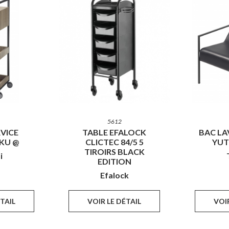
5612
VICE
TABLE EFALOCK
BAC LA
IKU @
CLICTEC 84/5 5
YUT
TIROIRS BLACK
i
EDITION
Efalock
ÉTAIL
VOIR LE DÉTAIL
VOIR