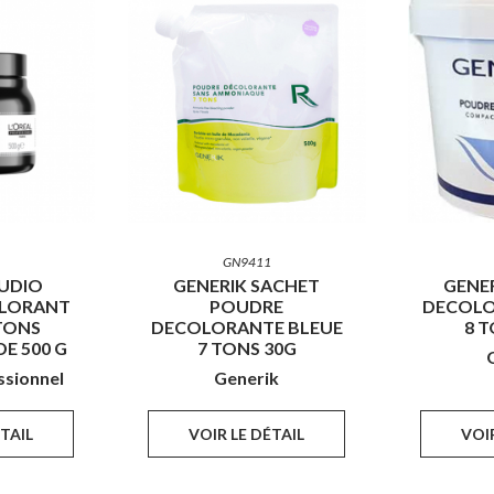
GN9411
UDIO
GENERIK SACHET
GENE
LORANT
POUDRE
DECOLO
 TONS
DECOLORANTE BLEUE
8 T
E 500 G
7 TONS 30G
ssionnel
Generik
ÉTAIL
VOIR LE DÉTAIL
VOIR