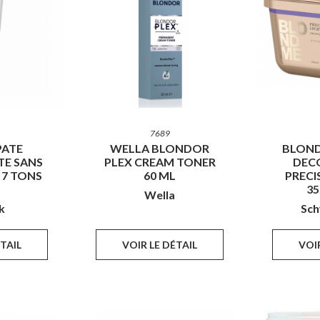
7689
PATE
WELLA BLONDOR
BLON
E SANS
PLEX CREAM TONER
DEC
7 TONS
60 ML
PRECI
35
Wella
k
Sch
ÉTAIL
VOIR LE DÉTAIL
VOIR