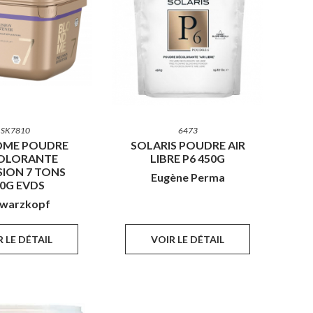
SK7810
6473
DME POUDRE
SOLARIS POUDRE AIR
OLORANTE
LIBRE P6 450G
SION 7 TONS
Eugène Perma
0G EVDS
warzkopf
 LE DÉTAIL
VOIR LE DÉTAIL