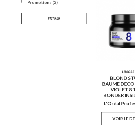
Promotions (3)
FILTRER
LR6055
BLOND ST
BAUME DECO
VIOLET 8
BONDER INSID
L'Oréal Profe
VOIR LE D