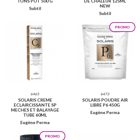
TONS POT 500 G
DE CHALEUR 125ML
NEW
Subtil
Subtil
PROMO
6465
6473
SOLARIS CREME
SOLARIS POUDRE AIR
ECLAIRCISSANTE SP
LIBRE P6 450G
MECHES ET BALAYAGE
Eugène Perma
TUBE 60ML
Eugène Perma
PROMO