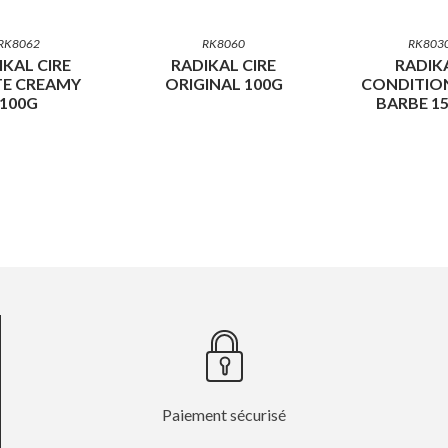
RK8062
RK8060
RK803
IKAL CIRE
RADIKAL CIRE
RADIK
E CREAMY
ORIGINAL 100G
CONDITIO
100G
BARBE 1
Paiement sécurisé