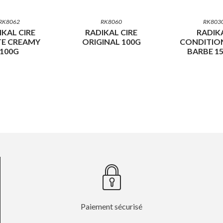
RK8062
RK8060
RK803
IKAL CIRE
RADIKAL CIRE
RADIK
E CREAMY
ORIGINAL 100G
CONDITIO
100G
BARBE 1
Paiement sécurisé