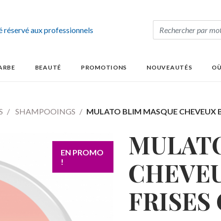
té réservé aux professionnels
ARBE
BEAUTÉ
PROMOTIONS
NOUVEAUTÉS
OÙ
S
SHAMPOOINGS
MULATO BLIM MASQUE CHEVEUX B
MULATO
EN PROMO
!
CHEVEU
FRISES