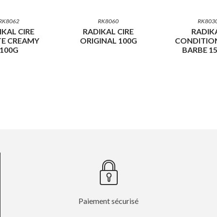
RK8062
RK8060
RK803
IKAL CIRE
RADIKAL CIRE
RADIK
E CREAMY
ORIGINAL 100G
CONDITIO
100G
BARBE 1
Paiement sécurisé