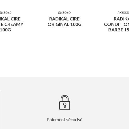
RK8062
RK8060
RK803
IKAL CIRE
RADIKAL CIRE
RADIK
E CREAMY
ORIGINAL 100G
CONDITIO
100G
BARBE 1
Paiement sécurisé