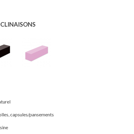
ÉCLINAISONS
aturel
colles, capsules/pansements
ésine