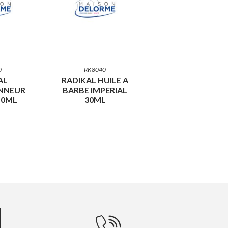
0
RK8040
AL
RADIKAL HUILE A
NNEUR
BARBE IMPERIAL
50ML
30ML