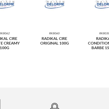
RK8062
RK8060
RK803
IKAL CIRE
RADIKAL CIRE
RADIK
E CREAMY
ORIGINAL 100G
CONDITIO
100G
BARBE 1