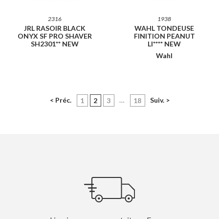
2316
1938
JRL RASOIR BLACK
WAHL TONDEUSE
ONYX SF PRO SHAVER
FINITION PEANUT
SH2301** NEW
LI**** NEW
Wahl
< Préc.
(current)
…
Suiv. >
1
2
3
18