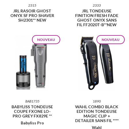
2315
2333
JRL RASOIR GHOST
JRL TONDEUSE
ONYX SF PRO SHAVER
FINITION FRESH FADE
SH2301** NEW
GHOST ONYX SANS
FIL FF2020T-B**NEW
NOUVEAU
NOUVEAU
BAB1735
1890
BABYLISS TONDEUSE
WAHL COMBO BLACK
COUPE FXONE LO-
EDITION TONDEUSE
PRO GREY FX829E **
MAGIC CLIP +
DETAILER SANS FIL ****
Babyliss Pro
Wahl