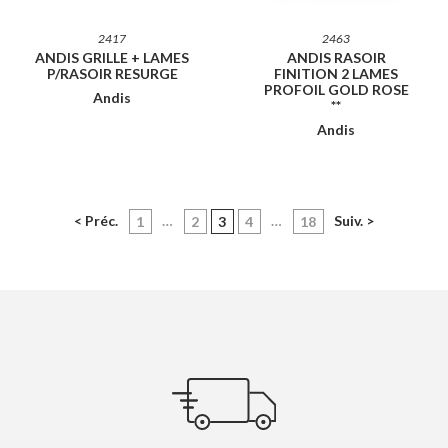
2417
2463
ANDIS GRILLE + LAMES
ANDIS RASOIR
P/RASOIR RESURGE
FINITION 2 LAMES
PROFOIL GOLD ROSE
Andis
**
Andis
< Préc.
…
(current)
…
Suiv. >
1
2
3
4
18