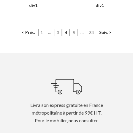
div1
div1
< Préc.
…
(current)
…
Suiv. >
1
3
4
5
34
Livraison express gratuite en France
métropolitaine à partir de 99€ HT.
Pour le mobilier, nous consulter.